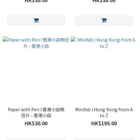
HK$30.00
HK$30.00
Paper with Pen l 香港小店明
Minifab l Hong Kong from A
信片 - 香港小店
to Z
HK$30.00
HK$195.00