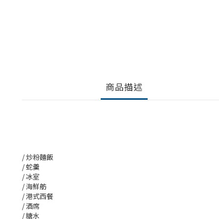
商品描述
/ 炒粉麵飯
/ 蛇羹
/ 冰室
/ 海鮮舫
/ 港式西餐
/ 酒席
/ 糖水