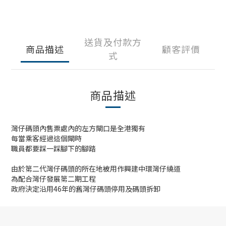
送貨及付款方
商品描述
顧客評價
式
商品描述
灣仔碼頭內售票處內的左方閘口是全港獨有
每當乘客經過這個閘時
職員都要踩一踩腳下的腳踏
由於第二代灣仔碼頭的所在地被用作興建中環灣仔繞道
為配合灣仔發展第二期工程
政府決定沿用46年的舊灣仔碼頭停用及碼頭拆卸