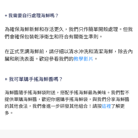
+ 我需要自行處理海鮮嗎？
為確保海鮮新鮮和存活更久，我們只作簡單開殼處理。但我
們會確保包裝乾淨衛生和符合有關衛生準則。
在正式烹調海鮮前，請仔細以清水沖洗和清潔海鮮，除去內
臟和刷洗表面。歡迎參看我們的
教學影片
。
+ 我可單購手搖海鮮醬嗎？
海鮮醬隨手搖海鮮袋附送，搭配手搖海鮮最為美味。我們暫不
提供單購海鮮醬，歡迎你選購手搖海鮮
袋
，與我們分享海鮮醬
的其他食法，我們會進一步研發其他組合！請按
這裡
了解更
多。