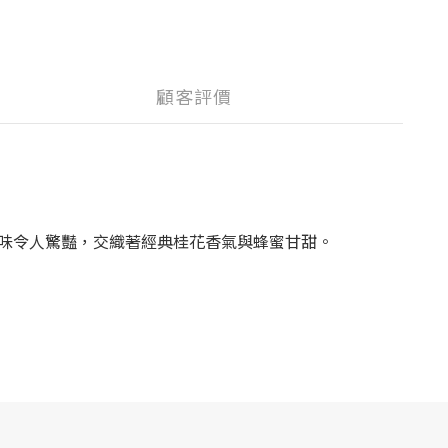
顧客評價
味令人驚豔，交織著經典桂花香氣與蜂蜜甘甜。