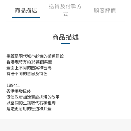
送貨及付款方
商品描述
顧客評價
式
商品描述
渠蓋是現代城市必備的街道建設
香港現時有約16萬個渠蓋
蓋面上不同的圖案和密碼
有著不同的意思及特色
1894年
香港爆發鼠疫
促使政府加速實施排污的改革
以堅固的生鐵取代石和粗陶
建造更耐用的管道和井蓋