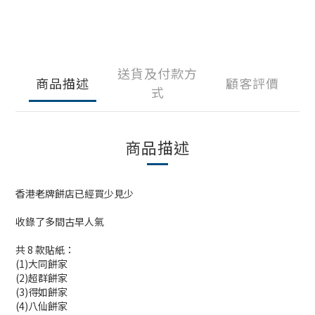
送貨及付款方
商品描述
顧客評價
式
商品描述
香港老牌餅店已經買少見少
收錄了多間古早人氣
共 8 款貼紙：
(1)大同餅家
(2)超群餅家
(3)得如餅家
(4)八仙餅家