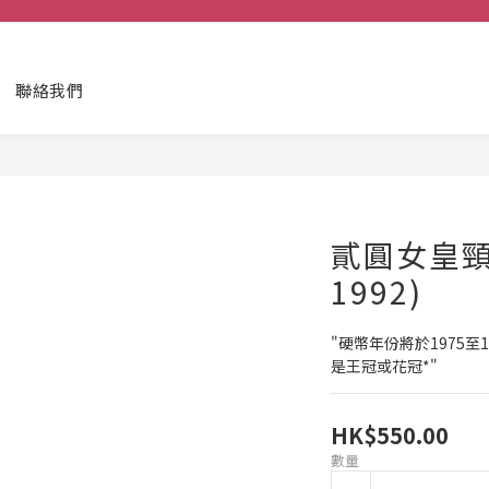
聯絡我們
貳圓女皇頸鏈
1992)
"硬幣年份將於1975
是王冠或花冠*"
HK$550.00
數量