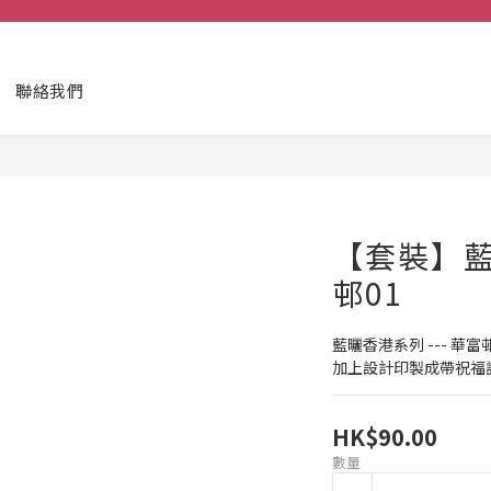
聯絡我們
【套裝】藍曬
邨01
藍曬香港系列 --- 華富邨
加上設計印製成帶祝福語句
HK$90.00
數量