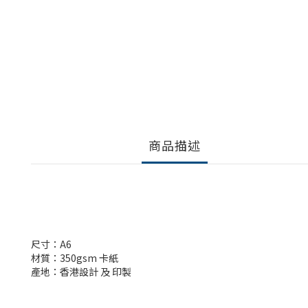
商品描述
尺寸：A6
材質：350gsm 卡紙
產地：香港設計 及 印製