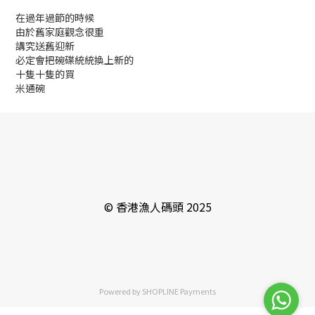
在過年過節的時候
由於舊家庭觀念很重
講究送舊迎新
必定會把碗碟統統換上新的
十隻十隻的買
米通碗
© 香港漁人碼頭 2025
Powered by
SHOPLINE Payments