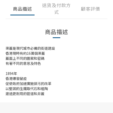
送貨及付款方
商品描述
顧客評價
式
商品描述
渠蓋是現代城市必備的街道建設
香港現時有約16萬個渠蓋
蓋面上不同的圖案和密碼
有著不同的意思及特色
1894年
香港爆發鼠疫
促使政府加速實施排污的改革
以堅固的生鐵取代石和粗陶
建造更耐用的管道和井蓋