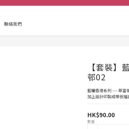
聯絡我們
【套裝】藍曬
邨02
藍曬香港系列 --- 華富邨
加上設計印製成帶祝福語句
HK$90.00
數量