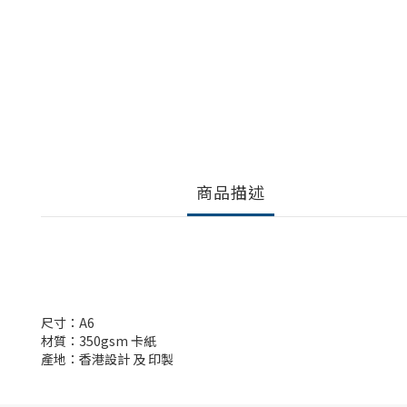
商品描述
尺寸：A6
材質：350gsm 卡紙
產地：香港設計 及 印製