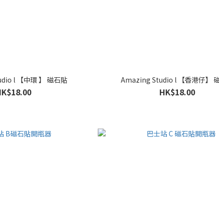
Amazing Studio l 【中環 】 磁石貼
Amazing Studio l 【香
HK$18.00
HK$18.00